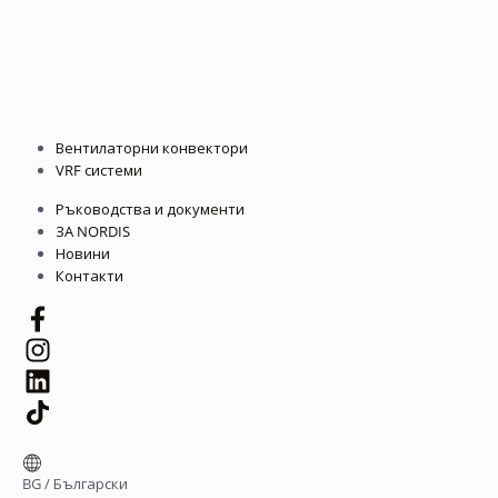
Вентилаторни конвектори
VRF системи
Ръководства и документи
ЗА NORDIS
Новини
Контакти
BG
/
Български