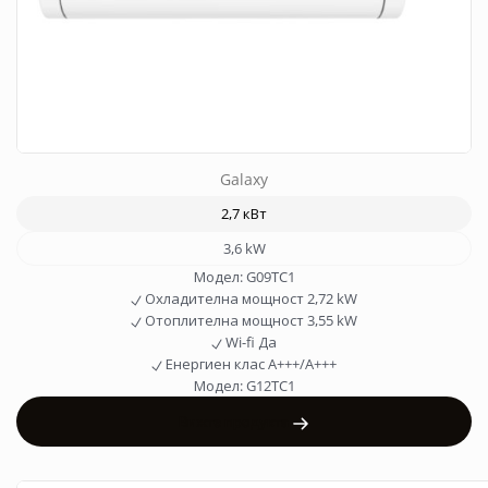
Galaxy
2,7 кВт
3,6 kW
Модел:
G09TC1
Охладителна мощност
2,72 kW
Отоплителна мощност
3,55 kW
Wi-fi
Да
Енергиен клас
A+++/A+++
Модел:
G12TC1
Вижте продукта