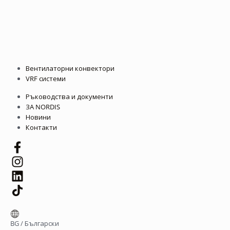
Вентилаторни конвектори
VRF системи
Ръководства и документи
ЗА NORDIS
Новини
Контакти
BG
/
Български