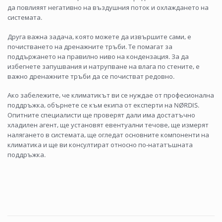
да повлияят негативно на въздушния поток и охлаждането на
системата.
Друга важна задача, която можете да извършите сами, е
почистването на дренажните тръби. Те помагат за
поддържането на правилно ниво на кондензация. За да
избегнете запушвания и натрупване на влага по стените, е
важно дренажните тръби да се почистват редовно.
Ако забележите, че климатикът ви се нуждае от професионална
поддръжка, обърнете се към екипа от експерти на NØRDIS.
Опитните специалисти ще проверят дали има достатъчно
хладилен агент, ще установят евентуални течове, ще измерят
налягането в системата, ще огледат основните компоненти на
климатика и ще ви консултират относно по-нататъшната
поддръжка.