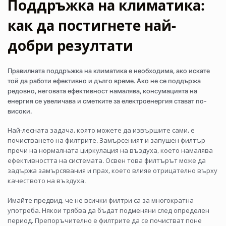
Поддръжка на климатика:
как да постигнете най-
добри резултати
Правилната поддръжка на климатика е необходима, ако искате
той да работи ефективно и дълго време. Ако не се поддържа
редовно, неговата ефективност намалява, консумацията на
енергия се увеличава и сметките за електроенергия стават по-
високи.
Най-лесната задача, която можете да извършите сами, е
почистването на филтрите. Замърсеният и запушен филтър
пречи на нормалната циркулация на въздуха, което намалява
ефективността на системата. Освен това филтърът може да
задържа замърсявания и прах, което влияе отрицателно върху
качеството на въздуха.
Имайте предвид, че не всички филтри са за многократна
употреба. Някои трябва да бъдат подменяни след определен
период. Препоръчително е филтрите да се почистват поне