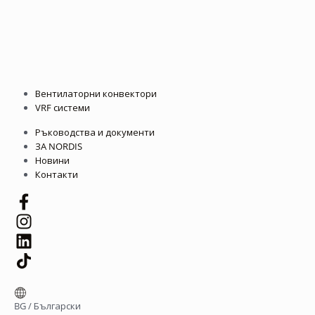
Вентилаторни конвектори
VRF системи
Ръководства и документи
ЗА NORDIS
Новини
Контакти
BG
/
Български