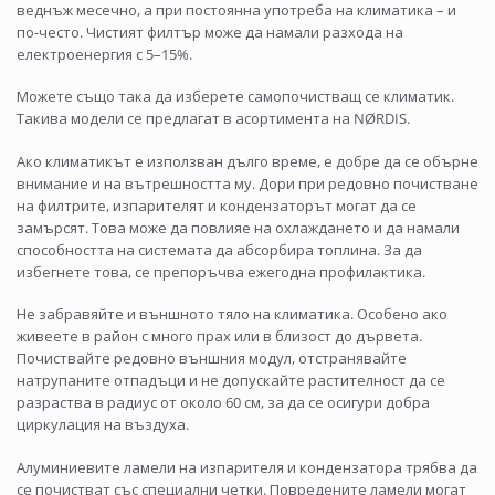
веднъж месечно, а при постоянна употреба на климатика – и
по-често. Чистият филтър може да намали разхода на
електроенергия с 5–15%.
Можете също така да изберете самопочистващ се климатик.
Такива модели се предлагат в асортимента на NØRDIS.
Ако климатикът е използван дълго време, е добре да се обърне
внимание и на вътрешността му. Дори при редовно почистване
на филтрите, изпарителят и кондензаторът могат да се
замърсят. Това може да повлияе на охлаждането и да намали
способността на системата да абсорбира топлина. За да
избегнете това, се препоръчва ежегодна профилактика.
Не забравяйте и външното тяло на климатика. Особено ако
живеете в район с много прах или в близост до дървета.
Почиствайте редовно външния модул, отстранявайте
натрупаните отпадъци и не допускайте растителност да се
разраства в радиус от около 60 см, за да се осигури добра
циркулация на въздуха.
Алуминиевите ламели на изпарителя и кондензатора трябва да
се почистват със специални четки. Повредените ламели могат