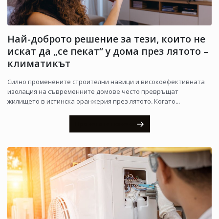
Най-доброто решение за тези, които не
искат да „се пекат“ у дома през лятото –
климатикът
Силно променените строителни навици и високоефективната
изолация на съвременните домове често превръщат
жилището в истинска оранжерия през лятото. Когато...
Прочетете повече