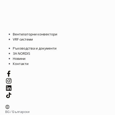
Вентилаторни конвектори
VRF системи
Ръководства и документи
ЗА NORDIS
Новини
Контакти
BG
/
Български