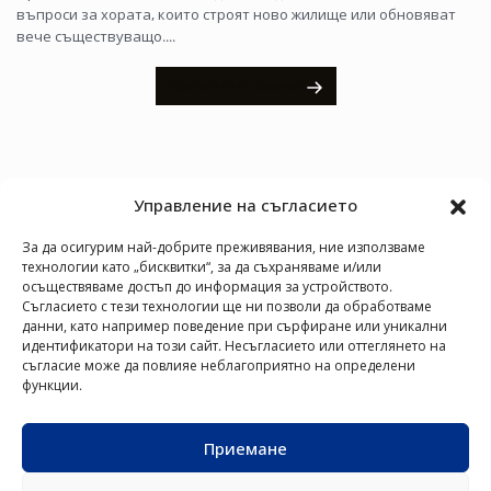
въпроси за хората, които строят ново жилище или обновяват
вече съществуващо....
Прочетете повече
Управление на съгласието
За да осигурим най-добрите преживявания, ние използваме
технологии като „бисквитки“, за да съхраняваме и/или
осъществяваме достъп до информация за устройството.
Съгласието с тези технологии ще ни позволи да обработваме
данни, като например поведение при сърфиране или уникални
идентификатори на този сайт. Несъгласието или оттеглянето на
съгласие може да повлияе неблагоприятно на определени
КЛИМАТИЦИ
ВЪЗДУШНО-
ВЕНТИЛАТОРНИ
VRF
ПОЛЕЗНИ ВРЪЗКИ
функции.
ВОДНИ
КОНВЕКТОРИ
СИСТЕМИ
За NØRDIS
ТЕРМОПОМПИ
Новини
Приемане
Контакти