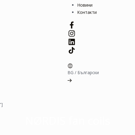
Новини
Контакти
BG
/
Български
”]
NØRDIS fan coils