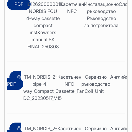
PDF
16126200000011
Касетъчен
Инсталационно
Слов
NORDIS FCU
NFC
ръководство
4-way cassette
Ръководство
compact
за потребителя
inst&owners
manual SK
FINAL 250808
TM_NORDIS_2-
Касетъчен
Сервизно
Английск
PDF
pipe_4-
NFC
ръководство
way_Compact_Cassette_FanCoil_Unit
DC_20230517_V15
TM_NORDIS_2-
Касетъчен
Сервизно
Английск