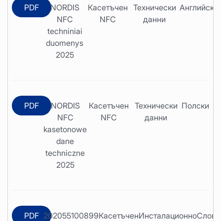
PDF
NORDIS
Касетъчен
Технически
Английски
NFC
NFC
данни
techniniai
duomenys
2025
PDF
NORDIS
Касетъчен
Технически
Полски
NFC
NFC
данни
kasetonowe
dane
techniczne
2025
PDF
202055100899
Касетъчен
Инсталационно
Слова