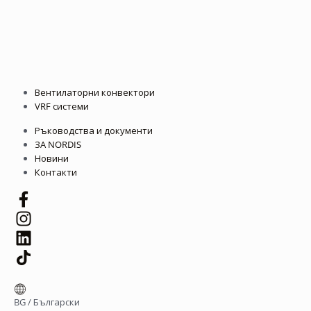
Вентилаторни конвектори
VRF системи
Ръководства и документи
ЗА NORDIS
Новини
Контакти
BG
/
Български