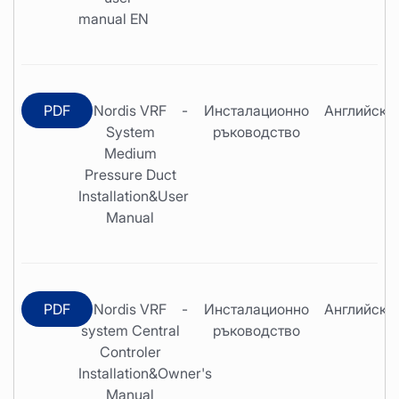
manual EN
PDF
Nordis VRF
-
Инсталационно
Английски
System
ръководство
Medium
Pressure Duct
Installation&User
Manual
PDF
Nordis VRF
-
Инсталационно
Английски
system Central
ръководство
Controler
Installation&Owner's
Manual