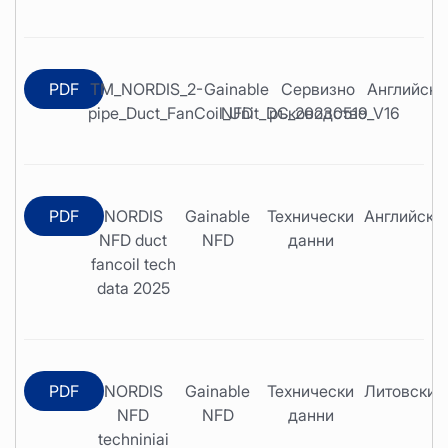
PDF
TM_NORDIS_2-
Gainable
Сервизно
Английски
pipe_Duct_FanCoil_Unit_DC_20230519_V16
NFD
ръководство
PDF
NORDIS
Gainable
Технически
Английски
NFD duct
NFD
данни
fancoil tech
data 2025
PDF
NORDIS
Gainable
Технически
Литовски
NFD
NFD
данни
techniniai