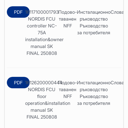
PDF
16117100001793
Подово-
Инсталационно
Словаш
NORDIS FCU
таванен
ръководство
controller NC-
NFF
Ръководство
75A
за потребителя
installation&owner
manual SK
FINAL 250808
PDF
16126200000444
Подово-
Инсталационно
Словаш
NORDIS FCU
таванен
ръководство
floor
NFF
Ръководство
operation&installation
за потребителя
manual SK
FINAL 250808