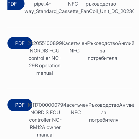
PDF
pipe_4-
NFC
ръководство
way_Standard_Cassette_FanCoil_Unit_DC_202305
PDF
202055100899
Касетъчен
Ръководство
Английс
NORDIS FCU
NFC
за
controller NC-
потребителя
29B operation
manual
PDF
16117000000794
Касетъчен
Ръководство
Английс
NORDIS FCU
NFC
за
controller NC-
потребителя
RM12A owner
manual