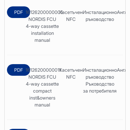
PDF
16126200000005
Касетъчен
Инсталационно
Англи
NORDIS FCU
NFC
ръководство
4-way cassette
installation
manual
PDF
16126200000011
Касетъчен
Инсталационно
Англи
NORDIS FCU
NFC
ръководство
4-way cassette
Ръководство
compact
за потребителя
inst&owners
manual