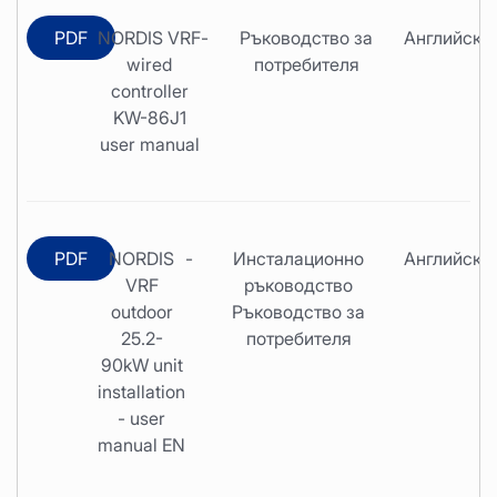
PDF
NORDIS VRF
-
Ръководство за
Английски
wired
потребителя
controller
KW-86J1
user manual
PDF
NORDIS
-
Инсталационно
Английски
VRF
ръководство
outdoor
Ръководство за
25.2-
потребителя
90kW unit
installation
- user
manual EN