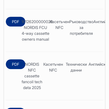
PDF
16126200000028
Касетъчен
Ръководство
Английс
NORDIS FCU
NFC
за
4-way cassette
потребителя
owners manual
PDF
NORDIS
Касетъчен
Технически
Английски
NFC
NFC
данни
cassette
fancoil tech
data 2025