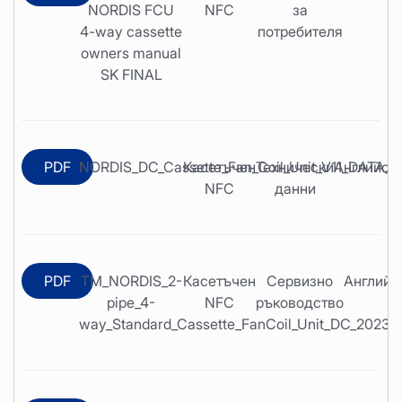
NORDIS FCU
NFC
за
4-way cassette
потребителя
owners manual
SK FINAL
PDF
NORDIS_DC_Cassette_Fan_Coil_Unit_V11_DATA_
Касетъчен
Технически
Английск
NFC
данни
PDF
TM_NORDIS_2-
Касетъчен
Сервизно
Английс
pipe_4-
NFC
ръководство
way_Standard_Cassette_FanCoil_Unit_DC_20230