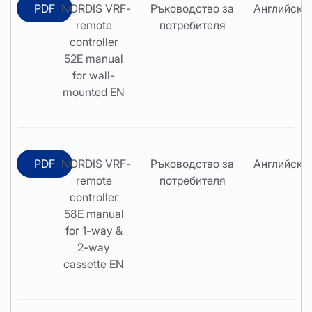
PDF
NORDIS VRF
-
Ръководство за
Английски
remote
потребителя
controller
52E manual
for wall-
mounted EN
PDF
NORDIS VRF
-
Ръководство за
Английски
remote
потребителя
controller
58E manual
for 1-way &
2-way
cassette EN