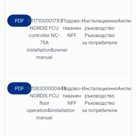
PDF
16117100001793
Подово-
Инсталационно
Англий
NORDIS FCU
таванен
ръководство
controller NC-
NFF
Ръководство
75A
за потребителя
installation&owner
manual
PDF
16126200000444
Подово-
Инсталационно
Англий
NORDIS FCU
таванен
ръководство
floor
NFF
Ръководство
operation&installation
за потребителя
manual