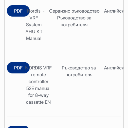
PDF
Nordis
-
Сервизно ръководство
Английски
VRF
Ръководство за
System
потребителя
AHU Kit
Manual
PDF
NORDIS VRF
-
Ръководство за
Английски
remote
потребителя
controller
52E manual
for 8-way
cassette EN