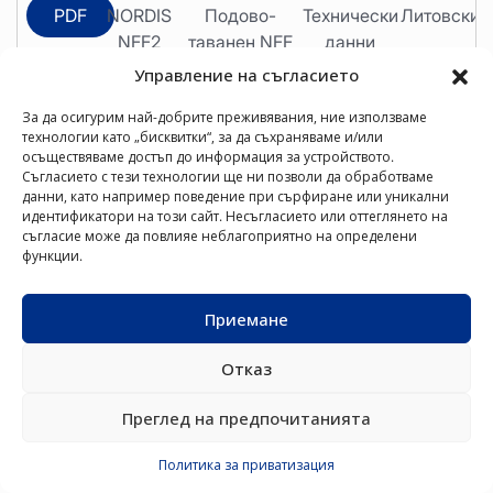
PDF
NORDIS
Подово-
Технически
Литовски
NFF2
таванен NFF
данни
techniniai
Управление на съгласието
duomenys
За да осигурим най-добрите преживявания, ние използваме
2025
технологии като „бисквитки“, за да съхраняваме и/или
осъществяваме достъп до информация за устройството.
Съгласието с тези технологии ще ни позволи да обработваме
данни, като например поведение при сърфиране или уникални
идентификатори на този сайт. Несъгласието или оттеглянето на
PDF
NORDIS
Подово-
Технически
Полски
съгласие може да повлияе неблагоприятно на определени
функции.
NFF
таванен NFF
данни
Podłogowo-
sufitowe
Приемане
dane
techniczne
Отказ
2025
Преглед на предпочитанията
Политика за приватизация