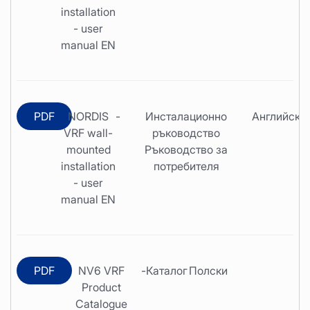
installation
- user
manual EN
PDF
NORDIS
-
Инсталационно
Английски
VRF wall-
ръководство
mounted
Ръководство за
installation
потребителя
- user
manual EN
PDF
NV6 VRF
-
Каталог
Полски
Product
Catalogue