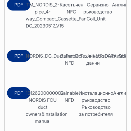
PDF
TM_NORDIS_2-
Касетъчен
Сервизно
Английс
pipe_4-
NFC
ръководство
way_Compact_Cassette_FanCoil_Unit
DC_20230517_V15
PDF
NORDIS_DC_Duct_Fan_Coil_Unit_V11_DATA_SHE
Gainable
Технически
Английски
NFD
данни
PDF
16126200000003
Gainable
Инсталационно
Англий
NORDIS FCU
NFD
ръководство
duct
Ръководство
owners&installation
за потребителя
manual