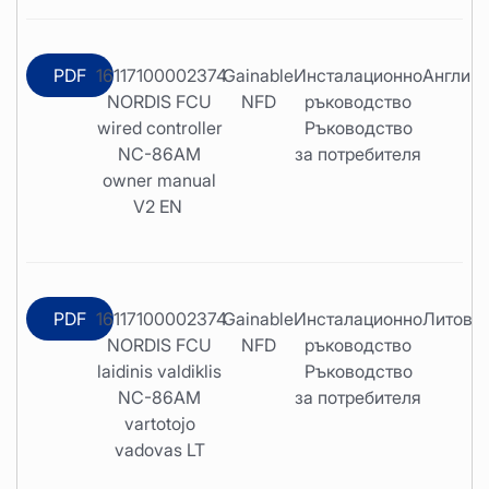
PDF
16117100002374
Gainable
Инсталационно
Англий
NORDIS FCU
NFD
ръководство
wired controller
Ръководство
NC-86AM
за потребителя
owner manual
V2 EN
PDF
16117100002374
Gainable
Инсталационно
Литовс
NORDIS FCU
NFD
ръководство
laidinis valdiklis
Ръководство
NC-86AM
за потребителя
vartotojo
vadovas LT