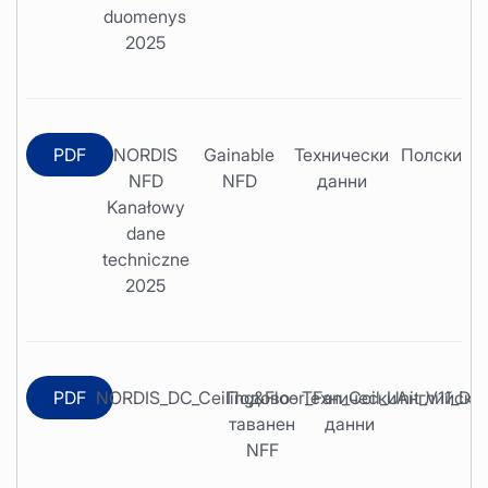
duomenys
2025
PDF
NORDIS
Gainable
Технически
Полски
NFD
NFD
данни
Kanałowy
dane
techniczne
2025
PDF
NORDIS_DC_Ceiling&Floor_Fan_Coil_Unit_V11_D
Подово-
Технически
Английски
таванен
данни
NFF