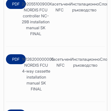
PDF
202055100900
Касетъчен
Инсталационно
Слова
NORDIS FCU
NFC
ръководство
controller NC-
29B installation
manual SK
FINAL
PDF
16126200000005
Касетъчен
Инсталационно
Слов
NORDIS FCU
NFC
ръководство
4-way cassette
installation
manual SK
FINAL