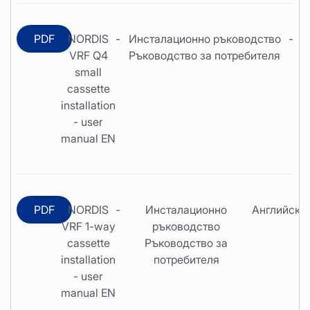
PDF
NORDIS
-
Инсталационно ръководство
-
VRF Q4
Ръководство за потребителя
small
cassette
installation
- user
manual EN
PDF
NORDIS
-
Инсталационно
Английски
VRF 1-way
ръководство
cassette
Ръководство за
installation
потребителя
- user
manual EN