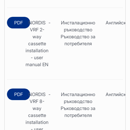
PDF
NORDIS
-
Инсталационно
Английски
VRF 2-
ръководство
way
Ръководство за
cassette
потребителя
installation
- user
manual EN
PDF
NORDIS
-
Инсталационно
Английски
VRF 8-
ръководство
way
Ръководство за
cassette
потребителя
installation
- user