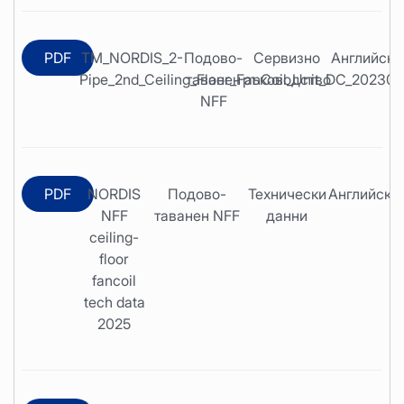
PDF
TM_NORDIS_2-
Подово-
Сервизно
Английски
Pipe_2nd_Ceiling_Floor_FanCoil_Unit_DC_20230
таванен
ръководство
NFF
PDF
NORDIS
Подово-
Технически
Английски
NFF
таванен NFF
данни
ceiling-
floor
fancoil
tech data
2025