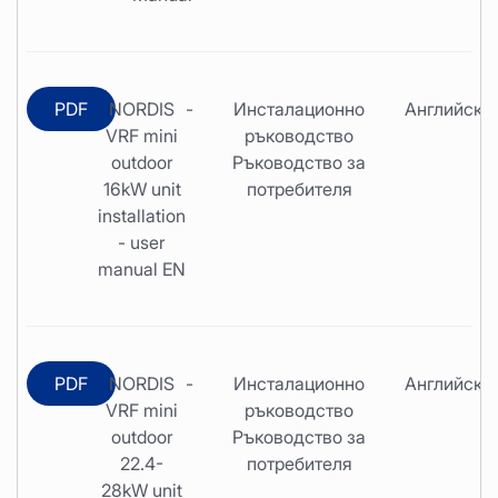
PDF
NORDIS
-
Инсталационно
Английски
VRF mini
ръководство
outdoor
Ръководство за
16kW unit
потребителя
installation
- user
manual EN
PDF
NORDIS
-
Инсталационно
Английски
VRF mini
ръководство
outdoor
Ръководство за
22.4-
потребителя
28kW unit