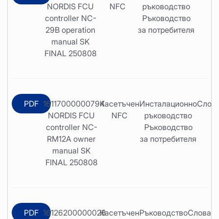
NORDIS FCU
NFC
ръководство
controller NC-
Ръководство
29B operation
за потребителя
manual SK
FINAL 250808
PDF
16117000000794
Касетъчен
Инсталационно
Слов
NORDIS FCU
NFC
ръководство
controller NC-
Ръководство
RM12A owner
за потребителя
manual SK
FINAL 250808
PDF
16126200000028
Касетъчен
Ръководство
Словаш