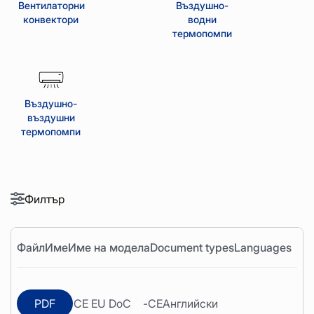
Вентилаторни
Въздушно-
конвектори
водни
термопомпи
Въздушно-
въздушни
термопомпи
Филтър
Файл
Име
Име на модела
Document types
Languages
PDF
CE EU DoC
-
CE
Английски