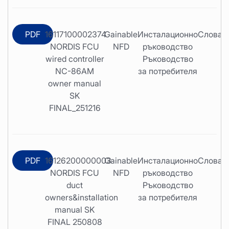
PDF
16117100002374
Gainable
Инсталационно
Словаш
NORDIS FCU
NFD
ръководство
wired controller
Ръководство
NC-86AM
за потребителя
owner manual
SK
FINAL_251216
PDF
16126200000003
Gainable
Инсталационно
Словаш
NORDIS FCU
NFD
ръководство
duct
Ръководство
owners&installation
за потребителя
manual SK
FINAL 250808