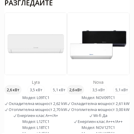
РАЗГЛЕДАЙТЕ
Lyra
Nova
2,6 кВт
3,5 кВт
5,1 кВт
2,6 кВт
7,0 кВт
3,5 кВт
5,1 кВт
2
Модел:
L09TC1
Модел:
NOV09TC1
Охладителна мощност
2,62 kW
Охладителна мощност
2,61 kW
Отоплителна мощност
2,70 kW
Отоплителна мощност
3,00 kW
Енергиен клас
A++/A+
Wi-fi
Да
Модел:
L12TC1
Енергиен клас
A+++/A++
Модел:
L18TC1
Модел:
NOV12TC1
Модел:
L24TC1
Модел:
NOV18TC1