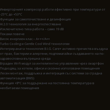
Предимства на модела:
Инверторният компресор работи ефективно при температури от
-25°C до +53°C
Функции за самопочистване и дезинфекция
AI 2.0 технология за енергоспестяване
Изключително тиха работа – само 19 dB
Покажи повече
Висок енергиен клас – A+++/A++
Turbo Cooling и Gentle Cool Wind технологии
Интегрираната технология B.I.G. Care+ активно пречиства въздуха
от прах, бактерии и алергени, подпомагайки създаването на по-
здравословна вътрешна среда
Вграден Wi-Fi модул за интелигентно управление чрез смартфон
Подходящ за хотели, офиси и сезонно използвани помещения
Лесен монтаж, поддръжка и интеграция със системи за сградна
автоматизация (BMS)
Функция +8°C за поддържане на постоянна температура в
необитаеми помещения