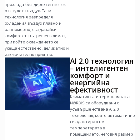
прохлада без директен поток
от студен въздух. Тази
технология разпределя
охладения въздух плавно и
равномерно, създавайки
комфортен вътрешен климат,
при който охлаждането се
усеща естествено, деликатно и
изключително приятно.
AI 2.0 технология
– интелигентен
комфорт и
енергийна
ефективност
Климатикът и термопомпата
NØRDIS са оборудвани с
усъвършенствана AI 2.0
технология, която автоматично
се адаптира към
температурата в
помещението, неговия размер