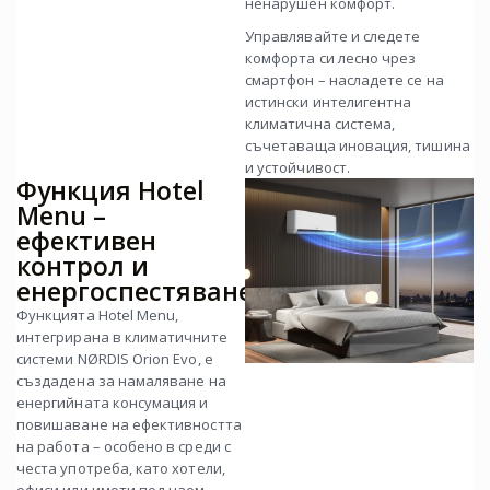
ненарушен комфорт.
Управлявайте и следете
комфорта си лесно чрез
смартфон – насладете се на
истински интелигентна
климатична система,
съчетаваща иновация, тишина
и устойчивост.
Функция Hotel
Menu –
ефективен
контрол и
енергоспестяване
Функцията Hotel Menu,
интегрирана в климатичните
системи NØRDIS Orion Evo, е
създадена за намаляване на
енергийната консумация и
повишаване на ефективността
на работа – особено в среди с
честа употреба, като хотели,