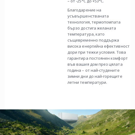
– от -25°C до +53°C.
Благодарение на
усъвършенстваната
технология, термопомпата
бързо достига желаната
температура, като
същевременно поддържа
висока енергийна ефективност
дори при тежки условия. Това
гарантира постоянен комфорт
във вашия дом през цялата
година – от най-студените
зимни дни до най-горещите
летни температури.