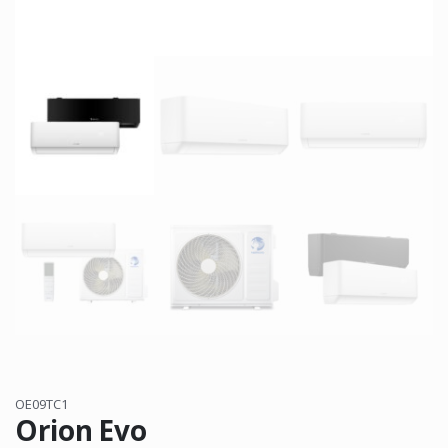
OE09TC1
Orion Evo