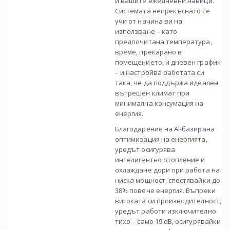
и вашите ежедневни навици.
Системата непрекъснато се
учи от начина ви на
използване – като
предпочитана температура,
време, прекарано в
помещението, и дневен график
– и настройва работата си
така, че да поддържа идеален
вътрешен климат при
минимална консумация на
енергия.
Благодарение на AI-базирана
оптимизация на енергията,
уредът осигурява
интелигентно отопление и
охлаждане дори при работа на
ниска мощност, спестявайки до
38% повече енергия. Въпреки
високата си производителност,
уредът работи изключително
тихо – само 19 dB, осигурявайки