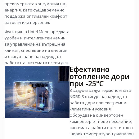
прекомерната консумация на
енергия, като същевременно
поддържа оптимален комфорт
за гости или персонал.
Функцията Hotel Menu предлага
удобен и интелигентен начин
за управление на вътрешния
климат, спестяване на енергия
и осигуряване на надеждна
работа на системата всеки ден.
Ефективно
отопление дори
при -25°C
Въздух-въздух термопомпата
NØRDIS осигурява надеждна
работа дори при екстремни
климатични условия.
Оборудвана с инверторен
компресор от ново поколение,
системата работи ефективно в
широк температурен диапазон