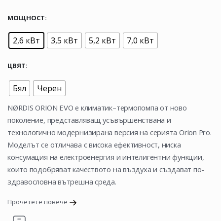
МОЩНОСТ
2,6 кВт
3,5 кВт
5,2 кВт
7,0 кВт
ЦВЯТ
Бял
Черен
NØRDIS ORION EVO е климатик–термопомпа от ново
поколение, представляващ усъвършенствана и
технологично модернизирана версия на серията Orion Pro.
Моделът се отличава с висока ефективност, ниска
консумация на електроенергия и интелигентни функции,
които подобряват качеството на въздуха и създават по-
здравословна вътрешна среда.
Прочетете повече