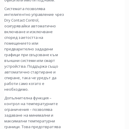
офиси или имоти под наем.
Системата позволява
интелигентно управление чрез
Dry Contact Control,
осигурявайки автоматично
включване и изключване
според заетостта на
помещението или
предварително зададени
графици при свързване към
външни системи или смарт
устройства. Поддържа също
автоматично стартиране и
спиране, така че уредът да
работи само когато е
необходимо.
Допълнителна функция –
контрол на температурните
ограничения – позволява
задаване на минимални и
максимални температурни
граници. Това предотвратява