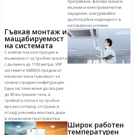
прегряване, фазови грешки,
мълнии и електромагнитни
смущения, осигурявайки
дълготрайна надеждност в
натоварени условия.
Гъвкав монтаж и
мащабируемост
на системата
С компактна конструкция и
възможност за тръбни трасета
с дължина до 1100 метра, VRF
системите NØRDIS предлагат
изключителна гъвкавост за
сложни сградни конфигурации.
Една система може да свърже
до 80 вътрешни тела, а
тройната посока за тръбни
връзки (отпред, отстрани и
отзад) улеснява монтажа дори
в ограничени пространства.
Широк работен
температурен