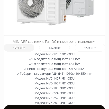
MINI VRF системи с Full DC инверторна технология
12,1 кВт
14,0 кВт
15,5 кВт
Модел:
NV6-120F1/R1-ODU
Охладителна мощност
12.1 kW
Отоплителна мощност
12.1 kW
Ниво на звукова мощност
52/72 dB(A)
Габаритни размери (Ш×Д×В)
1010x410x850 mm
Модел:
NV6-140F1/R1-ODU
Модел:
NV6-160F1/R1-ODU
Модел:
NV6-180F3/R1-ODU
Модел:
NV6-224F3/R1-ODU
Модел:
NV6-252F3/R1-ODU
Модел:
NV6-280F3/R1-ODU