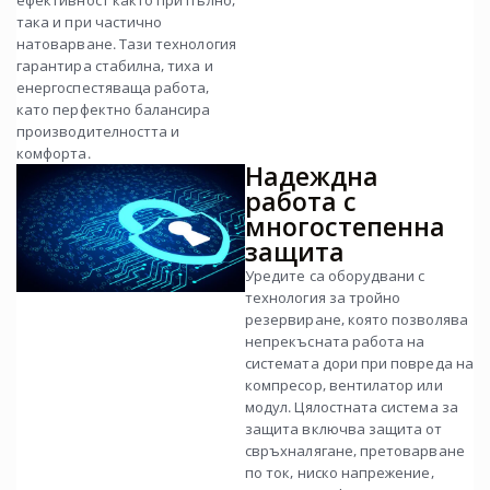
ефективност както при пълно,
така и при частично
натоварване. Тази технология
гарантира стабилна, тиха и
енергоспестяваща работа,
като перфектно балансира
производителността и
комфорта.
Надеждна
работа с
многостепенна
защита
Уредите са оборудвани с
технология за тройно
резервиране, която позволява
непрекъсната работа на
системата дори при повреда на
компресор, вентилатор или
модул. Цялостната система за
защита включва защита от
свръхналягане, претоварване
по ток, ниско напрежение,