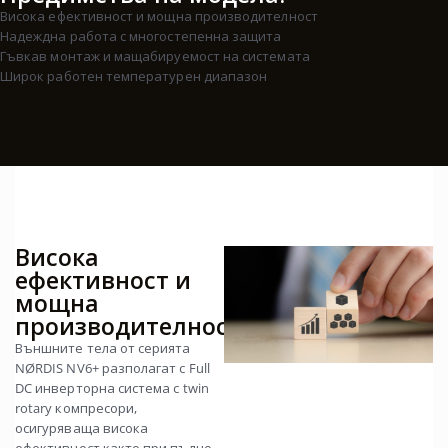
Висока ефективност и мощна производителност
Надеждна работа с многостепенна защита
Гъвкав монтаж и мащабируемост на системата
Широк работен температурен диапазон
Висока
ефективност и
мощна
производителност
Външните тела от серията
NØRDIS NV6+ разполагат с Full
DC инверторна система с twin
rotary компресори,
осигуряваща висока