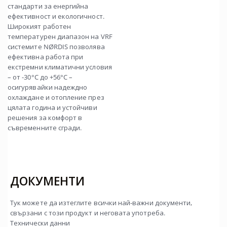
стандарти за енергийна
ефективност и екологичност.
Широкият работен
температурен диапазон на VRF
системите NØRDIS позволява
ефективна работа при
екстремни климатични условия
– от -30°C до +56°C –
осигурявайки надеждно
охлаждане и отопление през
цялата година и устойчиви
решения за комфорт в
съвременните сгради.
ДОКУМЕНТИ
Тук можете да изтеглите всички най-важни документи,
свързани с този продукт и неговата употреба.
Технически данни