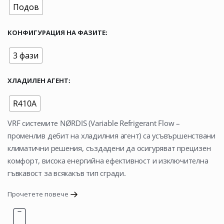
Подов
КОНФИГУРАЦИЯ НА ФАЗИТЕ
3 фази
ХЛАДИЛЕН АГЕНТ
R410A
VRF системите NØRDIS (Variable Refrigerant Flow –
променлив дебит на хладилния агент) са усъвършенствани
климатични решения, създадени да осигуряват прецизен
комфорт, висока енергийна ефективност и изключителна
гъвкавост за всякакъв тип сгради.
Прочетете повече