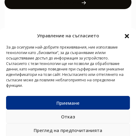
Вижте продукта
Управление на съгласието
За да осигурим най-добрите преживявания, ние използваме
технологии като „бисквитки“, за да съхраняваме и/или
осъществяваме достъп до информация за устройството.
Съгласието с тези технологии ще ни позволи да обработваме
данни, като например поведение при сърфиране или уникални
идентификатори на този сайт. Несъгласието или оттеглянето на
съгласие може да повлияе неблагоприятно на определени
КЛИМАТИЦИ
ВЪЗДУШНО-
ВЕНТИЛАТОРНИ
VRF
ПОЛЕЗНИ ВРЪЗКИ
функции.
ВОДНИ
КОНВЕКТОРИ
СИСТЕМИ
За NØRDIS
ТЕРМОПОМПИ
Новини
Приемане
Контакти
Отказ
NØRDIS – интелигентни решения за отопление и охлаждане
Преглед на предпочитанията
© Авторски права 2026
BG
/
Български