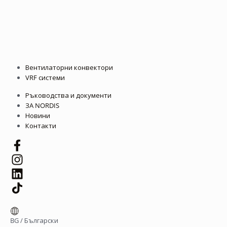
Вентилаторни конвектори
VRF системи
Ръководства и документи
ЗА NORDIS
Новини
Контакти
BG
/
Български