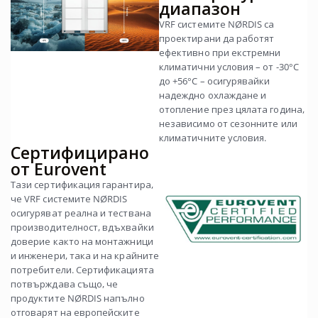
диапазон
VRF системите NØRDIS са
проектирани да работят
ефективно при екстремни
климатични условия – от -30°C
до +56°C – осигурявайки
надеждно охлаждане и
отопление през цялата година,
независимо от сезонните или
климатичните условия.
Сертифицирано
от Eurovent
Тази сертификация гарантира,
че VRF системите NØRDIS
осигуряват реална и тествана
производителност, вдъхвайки
доверие както на монтажници
и инженери, така и на крайните
потребители. Сертификацията
потвърждава също, че
продуктите NØRDIS напълно
отговарят на европейските